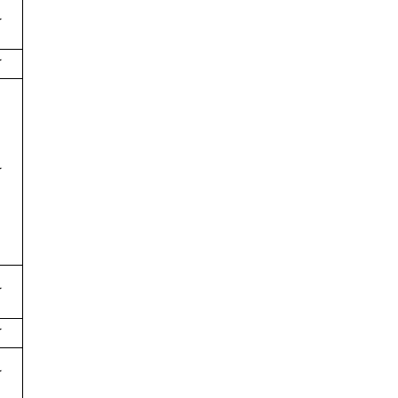
★
★
★
★
★
★