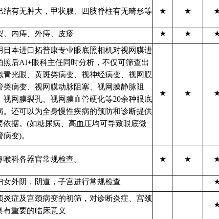
巴结有无肿大，甲状腺、四肢脊柱有无畸形等
★
★
裂、内痔、外痔、皮疹
★
★
用日本进口拓普康专业眼底照相机对视网膜进
拍照后AI+眼科主任同时分析，不仅可筛查出
似青光眼、黄斑类病变、视神经病变、视网膜
管类病变、视网膜动脉阻塞、视网膜静脉阻
★
★
、视网膜裂孔、视网膜血管硬化等20余种眼底
病。还可以为全身慢性疾病的预防和诊断提供
要依据。(如糖尿病、高血压均可导致眼底微
管病变)。
鼻喉科各器官常规检查。
★
★
妇女外阴，阴道，子宫进行常规检查
颈炎症及宫颈病变的初筛，对诊断炎症、宫颈
具有重要的临床意义