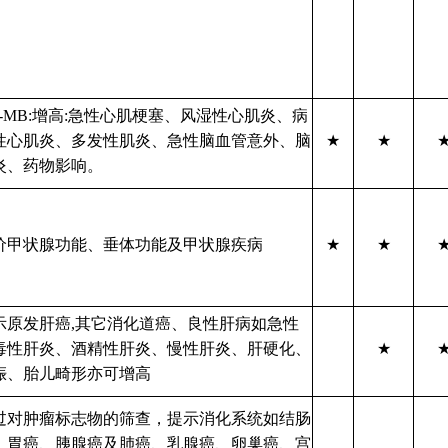
K-MB:增高:急性心肌梗塞、风湿性心肌炎、病
性心肌炎、多发性肌炎、急性脑血管意外、脑
★
★
炎、药物影响。
价甲状腺功能、垂体功能及甲状腺疾病
★
★
示原发肝癌,其它消化道癌、良性肝病如急性
毒性肝炎、酒精性肝炎、慢性肝炎、肝硬化、
★
娠、胎儿畸形亦可增高
过对肿瘤标志物的筛查，提示消化系统如结肠
、胃癌、胰腺癌及肺癌、乳腺癌、卵巢癌、宫