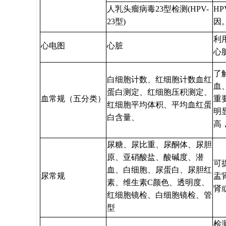
人乳头瘤病毒23型检测(HPV-
H
23型)
因
利
心电图
心脏
心
了
白细胞计数、红细胞计数血红
血
蛋白测定、红细胞压积测定、
血常规（五分类）
重
红细胞平均体积、平均血红蛋
明
白含量、
高
尿糖、尿比重、尿酮体、尿胆
原、亚硝酸盐、酸碱度、潜
可
血、白细胞、尿蛋白、尿胆红
尿常规
盂
素、维生素C颜色、透明度、
肾
红细胞镜检、白细胞镜检、管
型
检