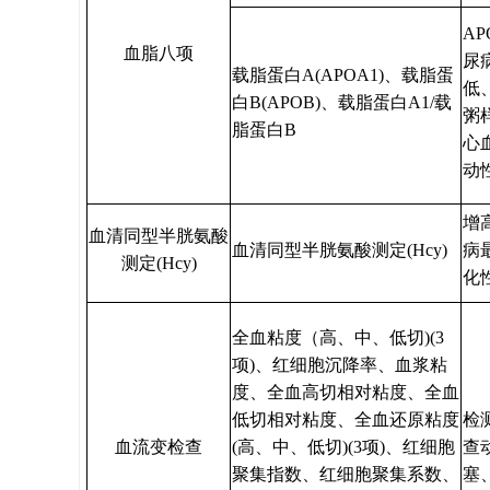
A
血脂八项
尿
载脂蛋白A(APOA1)、载脂蛋
低
白B(APOB)、载脂蛋白A1/载
粥
脂蛋白B
心
动
增
血清同型半胱氨酸
血清同型半胱氨酸测定(Hcy)
病
测定(Hcy)
化
全血粘度（高、中、低切)(3
项)、红细胞沉降率、血浆粘
度、全血高切相对粘度、全血
低切相对粘度、全血还原粘度
检
血流变检查
(高、中、低切)(3项)、红细胞
查
聚集指数、红细胞聚集系数、
塞