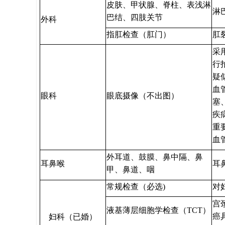
皮肤、甲状腺、脊柱、表浅淋
淋
巴结、四肢关节
外科
指肛检查（肛门）
肛
采
行
疑
血
眼科
眼底摄像（不出图）
塞
疾
重
血
外耳道、鼓膜、鼻中隔、鼻
耳鼻喉
耳
甲、鼻道、咽
常规检查（必选)
对
宫
液基薄层细胞学检查（TCT）
癌
妇科（已婚）