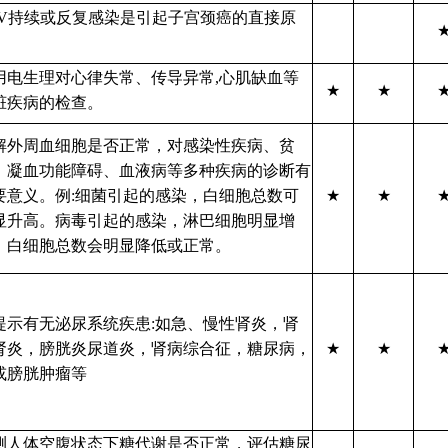
PV持续或反复感染是引起子宫颈癌的直接原
。
用电生理对心律失常、传导异常,心肌缺血等
★
★
脏疾病的检查。
解外周血细胞是否正常，对感染性疾病、贫
、凝血功能障碍、血液病等多种疾病的诊断有
要意义。例:细菌引起的感染，白细胞总数可
★
★
显升高。病毒引起的感染，淋巴细胞明显增
，白细胞总数会明显降低或正常。
提示有无泌尿系统疾患:如急、慢性肾炎，肾
肾炎，膀胱炎尿道炎，肾病综合征，糖尿病，
★
★
或膀胱肿瘤等
测人体空腹状态下糖代谢是否正常，评估糖尿