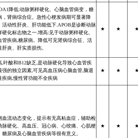
POA1降低:动脉粥样硬化、心脑血管病变，糖
病，肾病综合症。急性心梗发病期可显著降
、活动性肝炎、肝功能低下.APOB是诊断动脉
★
★
样硬化标志物之一.增高:见于动脉粥样硬化、
血管疾病,糖尿病。降低可见肾病综合征、活
性肝炎、肝实质损伤。
高,叶酸和B12缺乏,是动脉硬化导致心血管疾
最强的独立因素,可见高血压病心脑血管,脑退
★
★
性疾病,慢性肾功能不全疾病
测血流动态变化，提示有无高粘血症，辅助检
动脉硬化、高血压、冠心病、心绞痛、心肌梗
★
★
、糖尿病及心脑血管疾病等很有意义。