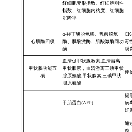
红细胞变形指数、红细胞刚性
指数、红细胞内粘度、红细胞
沉降率
α-羟丁酸脱氢酶、乳酸脱氢
C
心肌酶四项
酶、肌酸激酶、肌酸激酶同功
毒
酶
膜
血清促甲状腺激素,血清游离
甲状腺功能五
甲状腺素，血清游离三碘甲状
评
项
腺原氨酸,甲状腺素,三碘甲状
腺原氨酸
提
甲胎蛋白(AFP)
病
妊
通
癌