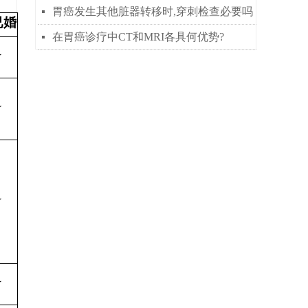
胃癌发生其他脏器转移时,穿刺检查必要吗
넷
已婚
在胃癌诊疗中CT和MRI各具何优势?
넷
★
★
★
★