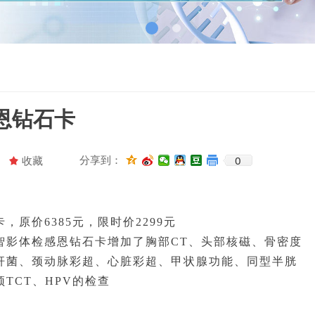
恩钻石卡
0
分享到：
끄
收藏
价6385元，限时价2299元
智影体检感恩钻石卡增加了胸部CT、头部核磁、骨密度
杆菌、颈动脉彩超、心脏彩超、甲状腺功能、同型半胱
TCT、HPV的检查