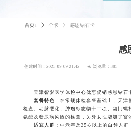
首页1
ꄲ
个卡
ꄲ
感恩钻石卡
感
创建时间：
2023-09-09
21:42
浏览量：
385
넶
天津智影医学体检中心优惠促销感恩钻石卡，原
套餐特色
：在常规体检套餐基础上，天津
检查、动脉硬化、肿瘤标志物十二项、幽门螺
氨酸及糖尿病风险的检查，另外女性增加了宫颈
适宜人群：
中老年及35岁以上的白领人群