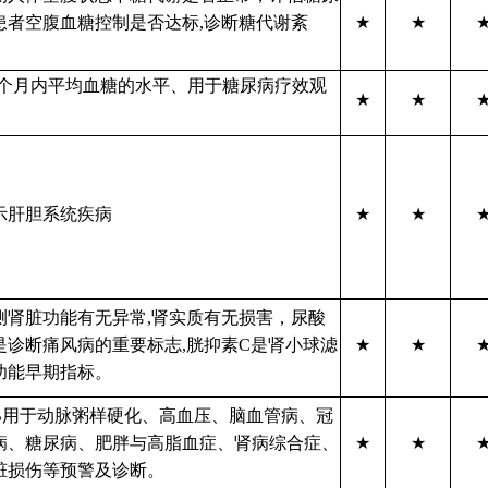
患者空腹血糖控制是否达标,诊断糖代谢紊
★
★
。
-3个月内平均血糖的水平、用于糖尿病疗效观
★
★
示肝胆系统疾病
★
★
测肾脏功能有无异常,肾实质有无损害，尿酸
是诊断痛风病的重要标志,胱抑素C是肾小球滤
★
★
功能早期指标。
/B用于动脉粥样硬化、高血压、脑血管病、冠
病、糖尿病、肥胖与高脂血症、肾病综合症、
★
★
脏损伤等预警及诊断。