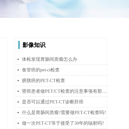
影像知识
体检发现胃肠间质瘤怎么办
넷
食管癌的pet-ct检查
넷
膀胱癌的PET-CT检查
넷
肾癌患者做PET/CT检查的注意事项有那些？
넷
是否可以通过PET-CT诊断肝癌
넷
什么是胃肠间质瘤?需要做PET-CT检查吗?
넷
做一次PET-CT等于接受了30年的辐射吗?
넷