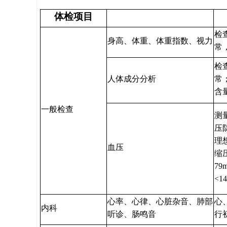
体检项目
检
身高、体重、体重指数、视力
常
检
人体成分分析
常
含
一般检查
测
压
理
血压
缩压
79
<1
心率、心律、心脏杂音、肺部
心
内科
听诊、肠鸣音
行