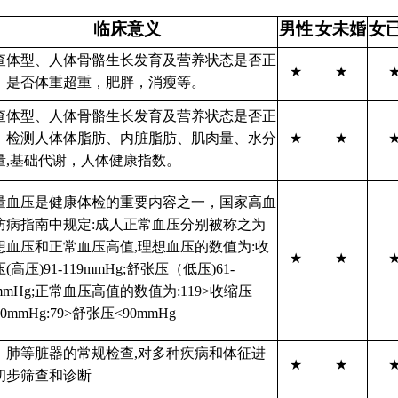
临床意义
男性
女未婚
女
查体型、人体骨骼生长发育及营养状态是否正
★
★
，是否体重超重，肥胖，消瘦等。
查体型、人体骨骼生长发育及营养状态是否正
；检测人体体脂肪、内脏脂肪、肌肉量、水分
★
★
量,基础代谢，人体健康指数。
量血压是健康体检的重要内容之一，国家高血
防病指南中规定:成人正常血压分别被称之为
想血压和正常血压高值,理想血压的数值为:收
★
★
(高压)91-119mmHg;舒张压（低压)61-
mmHg;正常血压高值的数值为:119>收缩压
40mmHg:79>舒张压<90mmHg
、肺等脏器的常规检查,对多种疾病和体征进
★
★
初步筛查和诊断