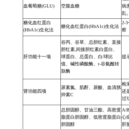
血葡萄糖(GLU)
空腹血糖
病
乱
糖化血红蛋白
2
糖化血红蛋白(HbA1c)生化法
(HbA1c)生化法
察
谷丙、谷草、总胆红素、直接
胆红素,间接胆红素白蛋白、
肝功能十一项
球蛋白、总蛋白、白/球比
提
值、碱性磷酸酶、r-谷氨酰转
肽酶
检
尿素氮、肌酐、尿酸、血清胱
肾功能四项
还
抑素C
过
总胆固醇、甘油三酯、高密度
A
脂蛋白胆固醇、低密度脂蛋白
心
胆固醇
肝