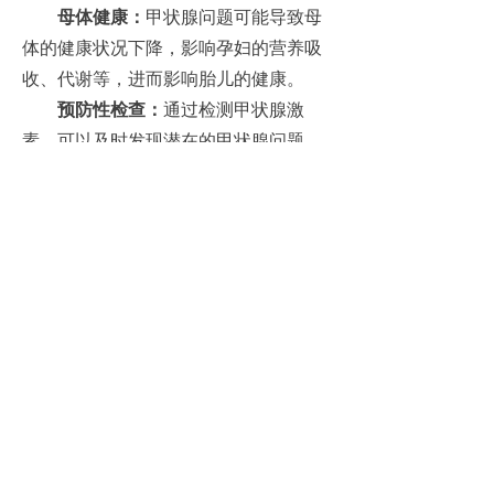
母体健康：
甲状腺问题可能导致母
体的健康状况下降，影响孕妇的营养吸
收、代谢等，进而影响胎儿的健康。
预防性检查：
通过检测甲状腺激
素，可以及时发现潜在的甲状腺问题，
从而进行相应的治疗，确保在孕期有更
好的健康状况。
最后，天津智影体检中心刘主任说
到，检查甲状腺激素可以帮助评估和优
化备孕及妊娠的健康状况，有助于提高
成功怀孕的机会并保障母婴健康。如果
你有特定的健康状况或者疑虑，咨询医
生会是一个好主意。
前一个：
无
ꄴ
后一个：
无
ꄲ