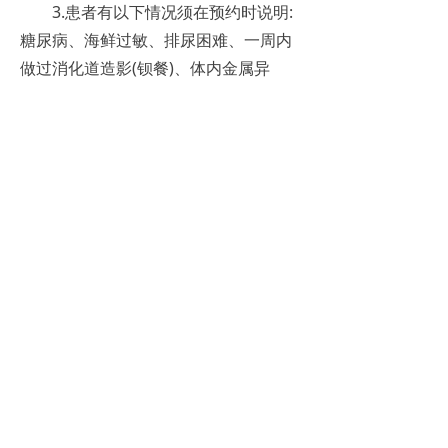
3.患者有以下情况须在预约时说明:
糖尿病、海鲜过敏、排尿困难、一周内
做过消化道造影(钡餐)、体内金属异
物、妊娠及哺乳期、无法安静平躺15分
钟。
4.检查前请按要求禁食6小时以上,
可饮适量白开水(不要饮用含糖、咖啡
因、酒精类饮料),检查期间以及上机前
须饮用胃肠道对比剂兑水约500ml×2。
5.检查当日不要佩戴饰物、服饰上
不要有金属成分，建议穿宽松棉质服
装。
6.注射药物前要求血糖浓度控制在
允许范围内(空腹血糖不高于
7.8mmol/L)糖尿病患者请提前告知并控
制血糖(检查当日不可用二甲双胍)