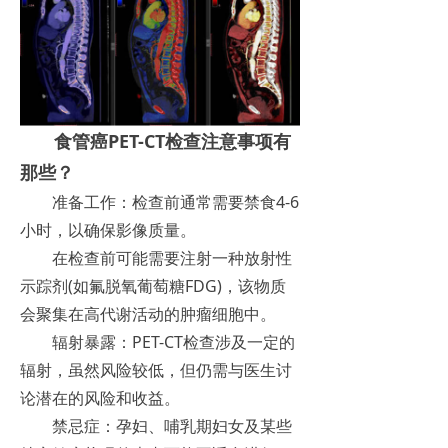
食管癌PET-CT检查注意事项有
那些？
准备工作：
检查前通常需要禁食4-6
小时，以确保影像质量。
在检查前可能需要注射一种放射性
示踪剂(如氟脱氧葡萄糖FDG)，该物质
会聚集在高代谢活动的肿瘤细胞中。
辐射暴露：
PET-CT检查涉及一定的
辐射，虽然风险较低，但仍需与医生讨
论潜在的风险和收益。
禁忌症：
孕妇、哺乳期妇女及某些