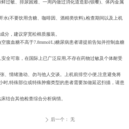
鲜过敏、排尿困难、一周内做过消化道造影(钡餐)、体内金属
开水(不要饮用含糖、咖啡因、酒精类饮料),检查期间以及上机
成分，建议穿宽松棉质服装。
血糖不高于7.8mmol/L)糖尿病患者请提前告知并控制血糖
物,安全可靠，在国际上已广泛应用,不存在药物过敏及个体耐受
张、情绪激动、勿与他人交谈。上机前排空小便,注意避免将
小时,特殊部位或特殊肿瘤类型的患者需要加做延迟扫描，请患
临床结合其他检查综合分析病情。
后一个：
无
ꄲ