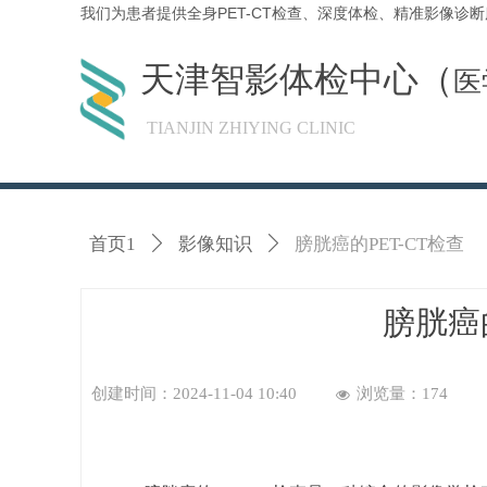
我们为患者提供全身PET-CT检查、深度体检、精准影像
天津智影体检中心（
医
TIANJIN ZHIYING CLINIC
首页1
ꄲ
影像知识
ꄲ
膀胱癌的PET-CT检查
膀胱癌的
创建时间：
2024-11-04
10:40
浏览量：
174
넶