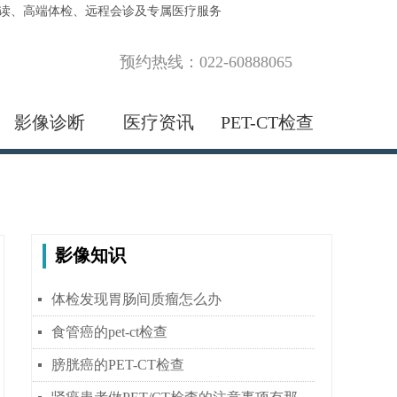
解读、高端体检、远程会诊及专属医疗服务
预约热线：022-60888065
影像诊断
医疗资讯
PET-CT检查
影像知识
体检发现胃肠间质瘤怎么办
넷
食管癌的pet-ct检查
넷
膀胱癌的PET-CT检查
넷