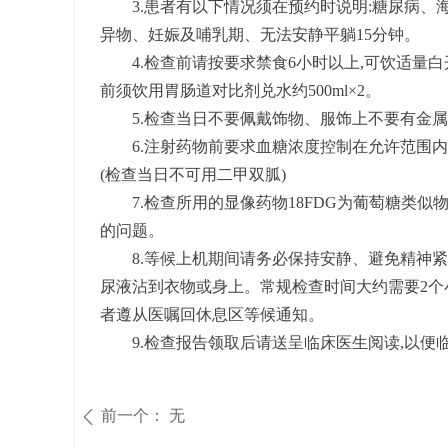
3.患者有以下情况须在预约时说明:糖尿病、海
异物、妊娠及哺乳期、无法安静平躺15分钟。
4.检查前请按要求禁食6小时以上,可饮适量白
前须饮用胃肠道对比剂兑水约500ml×2。
5.检查当日不要佩戴饰物、服饰上不要有金属
6.注射药物前要求血糖浓度控制在允许范围内(空腹
(检查当日不可用二甲双胍)
7.检查所用的显像药物18FDG为葡萄糖类似
的问题。
8.等候上机期间请务必保持安静、避免精神紧
尿液沾到衣物或身上。常规检查时间大约需要2个
者遵从医嘱回休息区等候通知。
9.检查报告领取后请送呈临床医生阅读,以便
前一个：
无
ꄴ