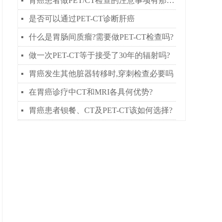
肾癌患者做PET/CT检查的注意事项有那些？
넷
是否可以通过PET-CT诊断肝癌
넷
什么是胃肠间质瘤?需要做PET-CT检查吗?
넷
做一次PET-CT等于接受了30年的辐射吗?
넷
胃癌发生其他脏器转移时,穿刺检查必要吗
넷
在胃癌诊疗中CT和MRI各具何优势?
넷
胃癌患者钡餐、CT及PET-CT该如何选择?
넷